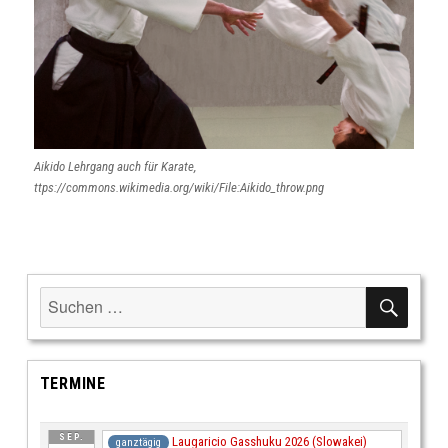
Aikido Lehrgang auch für Karate,
ttps://commons.wikimedia.org/wiki/File:Aikido_throw.png
SUCH
Suche
nach:
TERMINE
SEP.
Laugaricio Gasshuku 2026 (Slowakei)
ganztägig