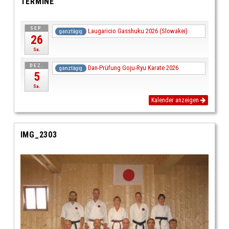
TERMINE
SEP.
Laugaricio Gasshuku 2026 (Slowakei)
ganztägig
26
Sa.
DEZ.
Dan-Prüfung Goju-Ryu Karate 2026
ganztägig
5
Sa.
Kalender anzeigen
IMG_2303