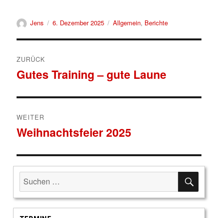
Autor
Veröffentlicht
Kategorien
Jens
6. Dezember 2025
Allgemein
,
Berichte
am
Beitragsnavigation
ZURÜCK
Gutes Training – gute Laune
Vorheriger
Beitrag:
WEITER
Weihnachtsfeier 2025
Nächster
Beitrag:
SUCH
Suche
nach: