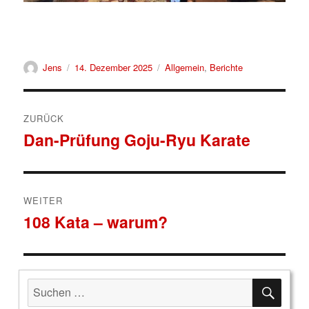
Autor
Veröffentlicht
Kategorien
Jens
14. Dezember 2025
Allgemein
,
Berichte
am
Beitragsnavigation
ZURÜCK
Dan-Prüfung Goju-Ryu Karate
Vorheriger
Beitrag:
WEITER
108 Kata – warum?
Nächster
Beitrag:
SUCH
Suche
nach: