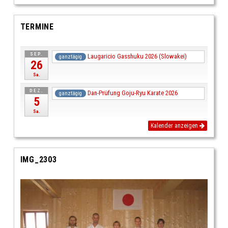
TERMINE
SEP.
Laugaricio Gasshuku 2026 (Slowakei)
ganztägig
26
Sa.
DEZ.
Dan-Prüfung Goju-Ryu Karate 2026
ganztägig
5
Sa.
Kalender anzeigen
IMG_2303